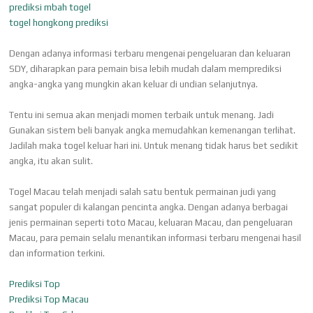
prediksi mbah togel
togel hongkong prediksi
Dengan adanya informasi terbaru mengenai pengeluaran dan keluaran
SDY, diharapkan para pemain bisa lebih mudah dalam memprediksi
angka-angka yang mungkin akan keluar di undian selanjutnya.
Tentu ini semua akan menjadi momen terbaik untuk menang. Jadi
Gunakan sistem beli banyak angka memudahkan kemenangan terlihat.
Jadilah maka togel keluar hari ini. Untuk menang tidak harus bet sedikit
angka, itu akan sulit.
Togel Macau telah menjadi salah satu bentuk permainan judi yang
sangat populer di kalangan pencinta angka. Dengan adanya berbagai
jenis permainan seperti toto Macau, keluaran Macau, dan pengeluaran
Macau, para pemain selalu menantikan informasi terbaru mengenai hasil
dan information terkini.
Prediksi Top
Prediksi Top Macau