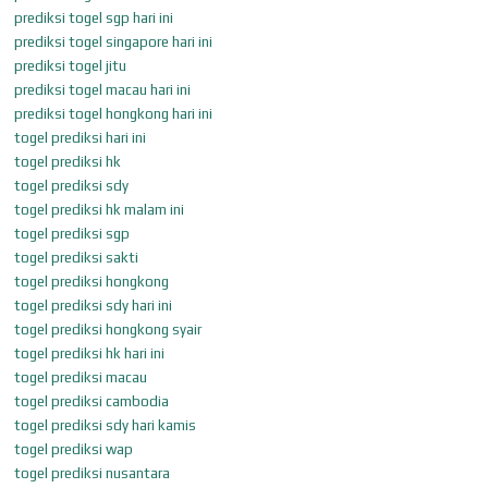
prediksi togel sgp hari ini
prediksi togel singapore hari ini
prediksi togel jitu
prediksi togel macau hari ini
prediksi togel hongkong hari ini
togel prediksi hari ini
togel prediksi hk
togel prediksi sdy
togel prediksi hk malam ini
togel prediksi sgp
togel prediksi sakti
togel prediksi hongkong
togel prediksi sdy hari ini
togel prediksi hongkong syair
togel prediksi hk hari ini
togel prediksi macau
togel prediksi cambodia
togel prediksi sdy hari kamis
togel prediksi wap
togel prediksi nusantara