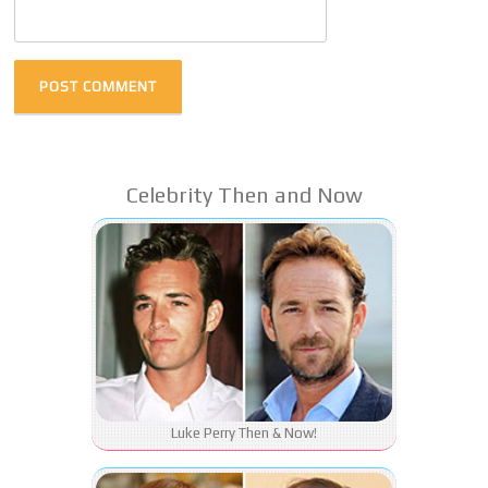
Celebrity Then and Now
Luke Perry Then & Now!