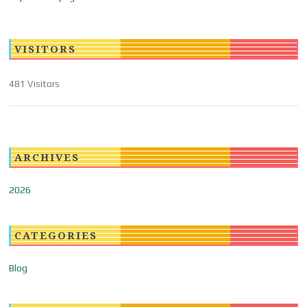
VISITORS
481 Visitors
ARCHIVES
2026
CATEGORIES
Blog