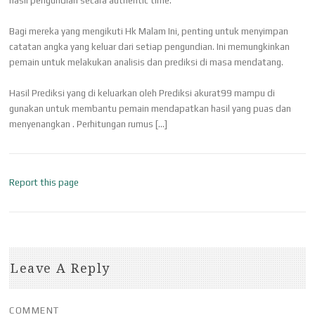
hasil pengundian secara authentic time.
Bagi mereka yang mengikuti Hk Malam Ini, penting untuk menyimpan
catatan angka yang keluar dari setiap pengundian. Ini memungkinkan
pemain untuk melakukan analisis dan prediksi di masa mendatang.
Hasil Prediksi yang di keluarkan oleh Prediksi akurat99 mampu di
gunakan untuk membantu pemain mendapatkan hasil yang puas dan
menyenangkan . Perhitungan rumus […]
Report this page
Leave A Reply
COMMENT